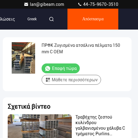
lan@gibeam.com
44-75-9670-3510
ηλώσεις
Greek
Απόσπασμα
ΠΡΦΚ Ζυγισμένα ατσάλινα πέλματα 150
mm C OEM
Επαφή τώρα
Μάθετε περισσότερων
Σχετικά βίντεο
Τραβήχτης ζεστού
κυλίνδρου
γαλβανισμένου χάλυβα C
τμήματος Purlins