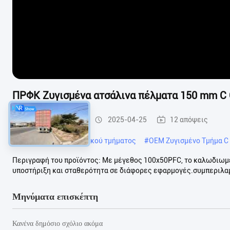
ΠΡΦΚ Ζυγισμένα ατσάλινα πέλματα 150 mm C
Ζυγισμένο τμήμα C
2025-04-25
12 απόψεις
#
Χάλυβα κατασκευαστικού τμήματος
#
OEM Ζυγισμένο Τμήμα C
Περιγραφή του προϊόντος: Με μέγεθος 100x50PFC, το καλωδιωμέν
υποστήριξη και σταθερότητα σε διάφορες εφαρμογές.συμπεριλαμ
Μηνύματα επισκέπτη
Κανένα δημόσιο σχόλιο ακόμα