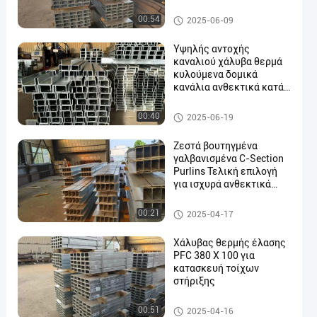
διαμήκους
Ζυγισμένο τμήμα C
00:54
2025-06-09
Υψηλής αντοχής
καναλιού χάλυβα θερμά
κυλούμενα δομικά
κανάλια ανθεκτικά κατά
της σκουριάς για
εμπορικά βιομηχανικά
Ζυγισμένο τμήμα C
00:40
2025-06-19
και υποδομικά έργα
Ζεστά βουτηγμένα
γαλβανισμένα C-Section
Purlins Τελική επιλογή
για ισχυρά ανθεκτικά
κτίρια
Ζυγισμένο τμήμα C
00:21
2025-04-17
Χάλυβας θερμής έλασης
PFC 380 X 100 για
κατασκευή τοίχων
στήριξης
Ζυγισμένο τμήμα C
00:51
2025-04-16