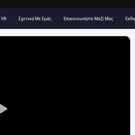
 VR
Σχετικά Με Εμάς
Επικοινωνήστε Μαζί Μας
Εκδ
Play
Video