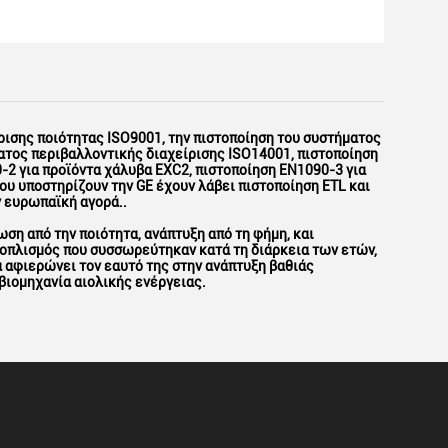
ίρισης ποιότητας ISO9001, την πιστοποίηση του συστήματος
ατος περιβαλλοντικής διαχείρισης ISO14001, πιστοποίηση
-2 για προϊόντα χάλυβα EXC2, πιστοποίηση EN1090-3 για
υ υποστηρίζουν την GE έχουν λάβει πιστοποίηση ETL και
ν ευρωπαϊκή αγορά..
ωση από την ποιότητα, ανάπτυξη από τη φήμη, και
ξοπλισμός που συσσωρεύτηκαν κατά τη διάρκεια των ετών,
 αφιερώνει τον εαυτό της στην ανάπτυξη βαθιάς
βιομηχανία αιολικής ενέργειας.