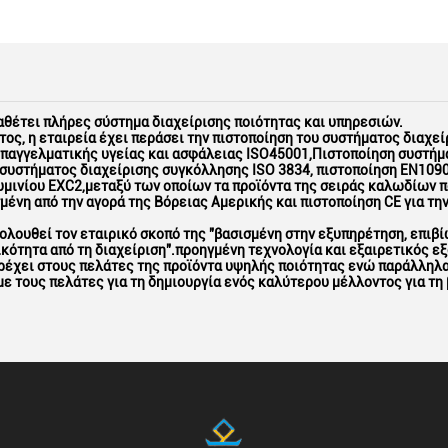
ιαθέτει πλήρες σύστημα διαχείρισης ποιότητας και υπηρεσιών.
τος, η εταιρεία έχει περάσει την πιστοποίηση του συστήματος διαχε
επαγγελματικής υγείας και ασφάλειας ISO45001,Πιστοποίηση συστήμ
 συστήματος διαχείρισης συγκόλλησης ISO 3834, πιστοποίηση EN1090
υμινίου EXC2,μεταξύ των οποίων τα προϊόντα της σειράς καλωδίων πο
μένη από την αγορά της Βόρειας Αμερικής και πιστοποίηση CE για τη
ολουθεί τον εταιρικό σκοπό της "βασισμένη στην εξυπηρέτηση, επιβί
κότητα από τη διαχείριση".προηγμένη τεχνολογία και εξαιρετικός ε
αρέχει στους πελάτες της προϊόντα υψηλής ποιότητας ενώ παράλληλα
ε τους πελάτες για τη δημιουργία ενός καλύτερου μέλλοντος για τη 