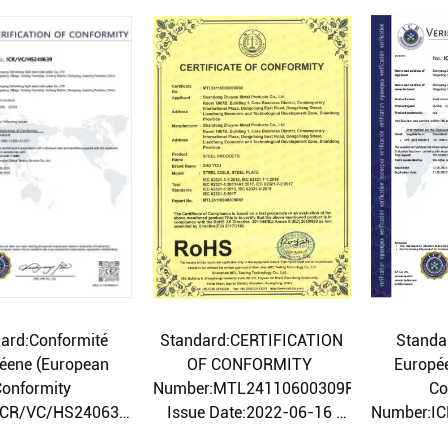
ard:Conformité
Standard:CERTIFICATION
Standa
éene (European
OF CONFORMITY
Europé
Conformity
Number:MTL24110600309R02
Co
ICR/VC/HS240639
Issue Date:2022-06-16
Number:I
Date:2024-06-12
Expiry Date:2027-12-08
Issue D