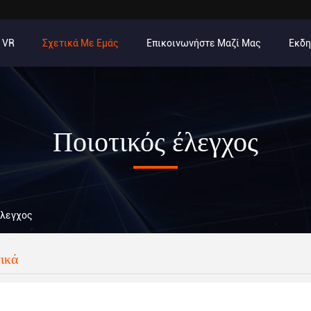
 VR
Σχετικά Με Εμάς
Επικοινωνήστε Μαζί Μας
Εκδ
Ποιοτικός έλεγχος
 Έλεγχος
ικά