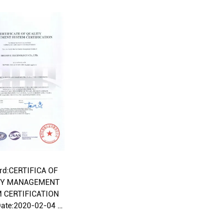
 Date:2029-11-06
Expiry D
rd:CERTIFICA OF
TY MANAGEMENT
 CERTIFICATION
Date:2020-02-04
 Date:2030-12-17