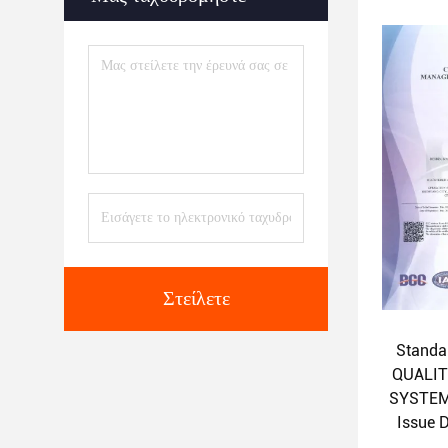
Expiry
Στείλετε
Standa
QUALI
SYSTEM
Issue 
Expiry