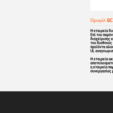
Προφίλ QC
Η εταιρεία δ
Επί του παρόν
διαχείρισης 
του διεθνούς
προϊόντα αλο
UL αναγνωρισ
Η εταιρεία ακ
αποτελεσματι
η εταιρεία π
συνεργασίας μ