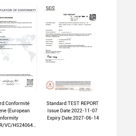
rd:Conformité
Standard:TEST REPORT
ene (European
Issue Date:2022-11-07
nformity
Expiry Date:2027-06-14
CR/VC/HS240640
ate:2024-07-18