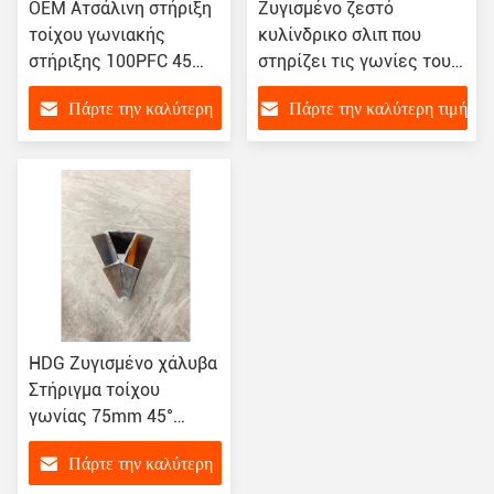
OEM Ατσάλινη στήριξη
Ζυγισμένο ζεστό
τοίχου γωνιακής
κυλίνδρικο σλιπ που
στήριξης 100PFC 45
στηρίζει τις γωνίες του
βαθμούς
τοίχου 45°
Πάρτε την καλύτερη
Πάρτε την καλύτερη τιμή
τιμή
HDG Ζυγισμένο χάλυβα
Στήριγμα τοίχου
γωνίας 75mm 45°
100PFC
Πάρτε την καλύτερη