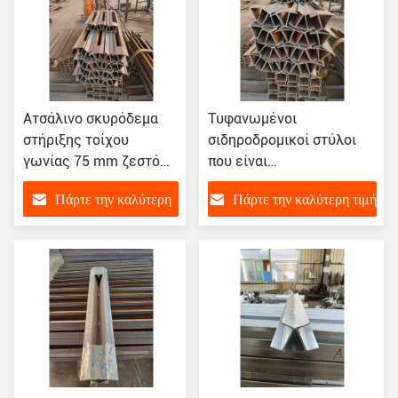
Ατσάλινο σκυρόδεμα
Τυφανωμένοι
στήριξης τοίχου
σιδηροδρομικοί στύλοι
γωνίας 75 mm ζεστό
που είναι
γκάλβωση
ενσωματωμένοι σε
Πάρτε την καλύτερη
Πάρτε την καλύτερη τιμή
τσιμεντένιο τοίχο
στήριξης
τιμή