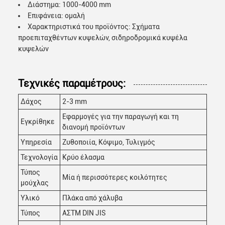
Διάστημα: 1000-4000 mm
Επιφάνεια: ομαλή
Χαρακτηριστικά του προϊόντος: Σχήματα
προεπιταχθέντων κυψελών, σιδηροδρομικά κυψέλα
κυψελών
Τεχνικές παραμέτρους:
Δάχος
2-3 mm
Εφαρμογές για την παραγωγή και τη
Εγκρίθηκε
διανομή προϊόντων
Υπηρεσία
Ζυθοποιία, Κόψιμο, Τυλιγμός
Τεχνολογία
Κρύο έλασμα
Τύπος
Μία ή περισσότερες κοιλότητες
μούχλας
Υλικό
Πλάκα από χάλυβα
Τύπος
ΑΣTM DIN JIS