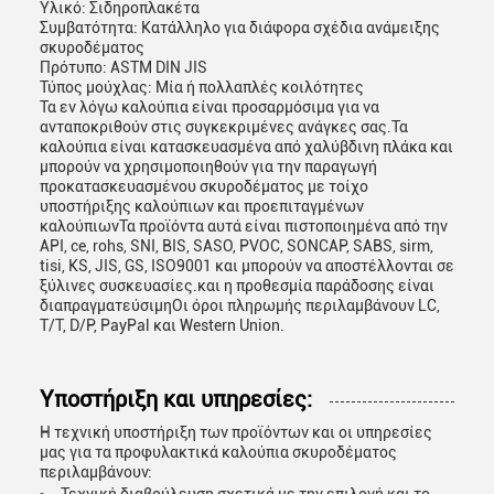
Υλικό: Σιδηροπλακέτα
Συμβατότητα: Κατάλληλο για διάφορα σχέδια ανάμειξης
σκυροδέματος
Πρότυπο: ASTM DIN JIS
Τύπος μούχλας: Μία ή πολλαπλές κοιλότητες
Τα εν λόγω καλούπια είναι προσαρμόσιμα για να
ανταποκριθούν στις συγκεκριμένες ανάγκες σας.Τα
καλούπια είναι κατασκευασμένα από χαλύβδινη πλάκα και
μπορούν να χρησιμοποιηθούν για την παραγωγή
προκατασκευασμένου σκυροδέματος με τοίχο
υποστήριξης καλούπιων και προεπιταγμένων
καλούπιωνΤα προϊόντα αυτά είναι πιστοποιημένα από την
API, ce, rohs, SNI, BIS, SASO, PVOC, SONCAP, SABS, sirm,
tisi, KS, JIS, GS, ISO9001 και μπορούν να αποστέλλονται σε
ξύλινες συσκευασίες.και η προθεσμία παράδοσης είναι
διαπραγματεύσιμηΟι όροι πληρωμής περιλαμβάνουν LC,
T/T, D/P, PayPal και Western Union.
Υποστήριξη και υπηρεσίες:
Η τεχνική υποστήριξη των προϊόντων και οι υπηρεσίες
μας για τα προφυλακτικά καλούπια σκυροδέματος
περιλαμβάνουν: