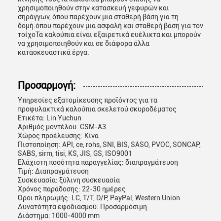
χρησιμοποιηθούν στην κατασκευή γεφυρών και
σηράγγων, όπου παρέχουν μια σταθερή βάση για τη
δομή.όπου παρέχουν μια ασφαλή και σταθερή βάση για τον
τοίχοΤα καλούπια είναι εξαιρετικά ευέλικτα και μπορούν
να χρησιμοποιηθούν και σε διάφορα άλλα
κατασκευαστικά έργα.
Προσαρμογή:
Υπηρεσίες εξατομίκευσης προϊόντος για τα
προφυλακτικά καλούπια σκελετού σκυροδέματος
Ετικέτα: Lin Yuchun
Αριθμός μοντέλου: CSM-A3
Χώρος προέλευσης: Κίνα
Πιστοποίηση: API, ce, rohs, SNI, BIS, SASO, PVOC, SONCAP,
SABS, sirm, tisi, KS, JIS, GS, ISO9001
Ελάχιστη ποσότητα παραγγελίας: διαπραγμάτευση
Τιμή: Διαπραγμάτευση
Συσκευασία: ξύλινη συσκευασία
Χρόνος παράδοσης: 22-30 ημέρες
Όροι πληρωμής: LC, T/T, D/P, PayPal, Western Union
Δυνατότητα εφοδιασμού: Προσαρμόσιμη
Διάστημα: 1000-4000 mm