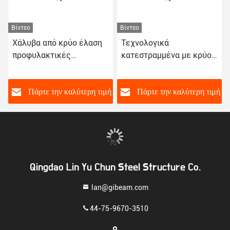
Βίντεο
Βίντεο
Χάλυβα από κρύο έλαση
Τεχνολογικά
προφυλακτικές
κατεστραμμένα με κρύο
πλακέτες σκυροδέματος
καλούπια για
2-3mm πρότυπο ASTM
προετοιμασμένη
παραγωγή
ή
Πάρτε την καλύτερη τιμή
Πάρτε την καλύτερη τιμή
Qingdao Lin Yu Chun Steel Structure Co.
lan@gibeam.com
44-75-9670-3510