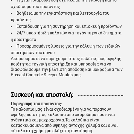
Τεχνική διαβούλευση σχετικά με την επιλογή και το
σχεδιασμό του προϊόντος
Βοήθεια με την εγκατάσταση και λειτουργία του
προϊόντος
Εκπαίδευση για τη συντήρηση και επισκευή προϊόντων
24/7 υποστήριξη πελατών για τυχόν τεχνικά ζητήματα
ή ερωτήματα
Προσαρμοσμένες λύσεις για την κάλυψη των ειδικών
απαιτήσεων του έργου
Δεσμευόμαστε να παρέχουμε στους πελάτες μας υψηλής
ποιότητας τεχνική υποστήριξη και υπηρεσίες για να
διασφαλίσουμε την βέλτιστη απόδοση και μακροζωία των
Precast Concrete Sleeper Moulds μας.
Συσκευή και αποστολή:
Περιγραφή του προϊόντος:
Τα καλούπια μας είναι σχεδιασμένα για να παράγουν
υψηλής ποιότητας καλούπια από σκυρόδεμα που είναι
ανθεκτικά και μακροχρόνια.Τα καλούπια είναι
κατασκευασμένα από υψηλής αντοχής χάλυβα και είναι
εύκολο στη χρήση με ελάχιστη συντήρηση.