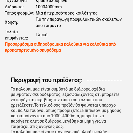
Τεχνολογία:
Κρυά κυλούμενα
Διάρκεια:
10004000mm
Τύπος φορμών:
Μία ή περισσότερες κοιλότητες
Για την παραγωγή προφυλακτικών σκελετών
Χρήση:
από τσιμέντο
Τελεία
Γλυκό
επιφάνειας:
Προσαρμόσιμα σιδηροδρομικά καλούπια για καλούπια από
προκαταρτισμένο σκυρόδεμα
Περιγραφή του προϊόντος:
Το καλούπι μας είναι συμβατό με διάφορα σχέδια
μειγμάτων σκυροδέματος, εξασφαλίζοντας ότι μπορείτε
να παράγετε ακριβώς τον τύπο του καλούπι που
χρειάζεστε.Το τελικό σας προϊόν θα φαίνεται υπέροχο
και θα λειτουργεί όπως προορίζεται.Επιπλέον, με μήκους
που κυμαίνονται από 1000-4000mm, μπορείτε να
παράγετε σλιπ σε διάφορα μεγέθη και μήκη για να
ταιριάζει στις ανάγκες σας.
Το καλούπι μας είναι φτιαγμένο από υλικά υψηλής