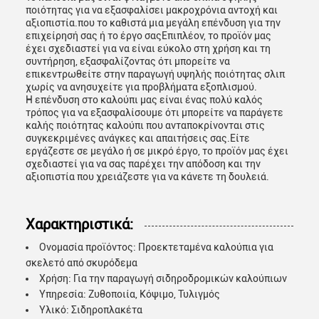
ποιότητας για να εξασφαλίσει μακροχρόνια αντοχή και
αξιοπιστία.που το καθιστά μια μεγάλη επένδυση για την
επιχείρησή σας ή το έργο σαςΕπιπλέον, το προϊόν μας
έχει σχεδιαστεί για να είναι εύκολο στη χρήση και τη
συντήρηση, εξασφαλίζοντας ότι μπορείτε να
επικεντρωθείτε στην παραγωγή υψηλής ποιότητας σλιπ
χωρίς να ανησυχείτε για προβλήματα εξοπλισμού.
Η επένδυση στο καλούπι μας είναι ένας πολύ καλός
τρόπος για να εξασφαλίσουμε ότι μπορείτε να παράγετε
καλής ποιότητας καλούπι που ανταποκρίνονται στις
συγκεκριμένες ανάγκες και απαιτήσεις σας.Είτε
εργάζεστε σε μεγάλο ή σε μικρό έργο, το προϊόν μας έχει
σχεδιαστεί για να σας παρέχει την απόδοση και την
αξιοπιστία που χρειάζεστε για να κάνετε τη δουλειά.
Χαρακτηριστικά:
Ονομασία προϊόντος: Προεκτεταμένα καλούπια για
σκελετό από σκυρόδεμα
Χρήση: Για την παραγωγή σιδηροδρομικών καλούπιων
Υπηρεσία: Ζυθοποιία, Κόψιμο, Τυλιγμός
Υλικό: Σιδηροπλακέτα