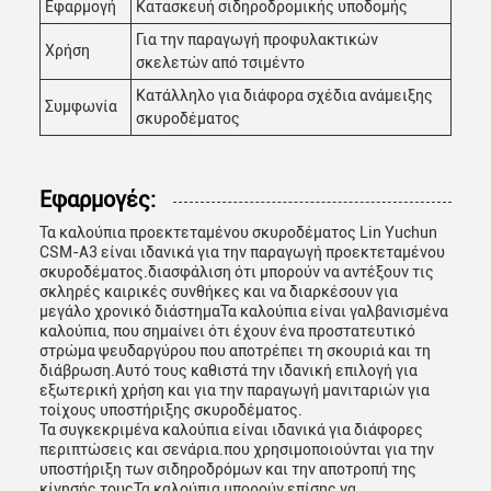
Εφαρμογή
Κατασκευή σιδηροδρομικής υποδομής
Για την παραγωγή προφυλακτικών
Χρήση
σκελετών από τσιμέντο
Κατάλληλο για διάφορα σχέδια ανάμειξης
Συμφωνία
σκυροδέματος
Εφαρμογές:
Τα καλούπια προεκτεταμένου σκυροδέματος Lin Yuchun
CSM-A3 είναι ιδανικά για την παραγωγή προεκτεταμένου
σκυροδέματος.διασφάλιση ότι μπορούν να αντέξουν τις
σκληρές καιρικές συνθήκες και να διαρκέσουν για
μεγάλο χρονικό διάστημαΤα καλούπια είναι γαλβανισμένα
καλούπια, που σημαίνει ότι έχουν ένα προστατευτικό
στρώμα ψευδαργύρου που αποτρέπει τη σκουριά και τη
διάβρωση.Αυτό τους καθιστά την ιδανική επιλογή για
εξωτερική χρήση και για την παραγωγή μανιταριών για
τοίχους υποστήριξης σκυροδέματος.
Τα συγκεκριμένα καλούπια είναι ιδανικά για διάφορες
περιπτώσεις και σενάρια.που χρησιμοποιούνται για την
υποστήριξη των σιδηροδρόμων και την αποτροπή της
κίνησής τουςΤα καλούπια μπορούν επίσης να