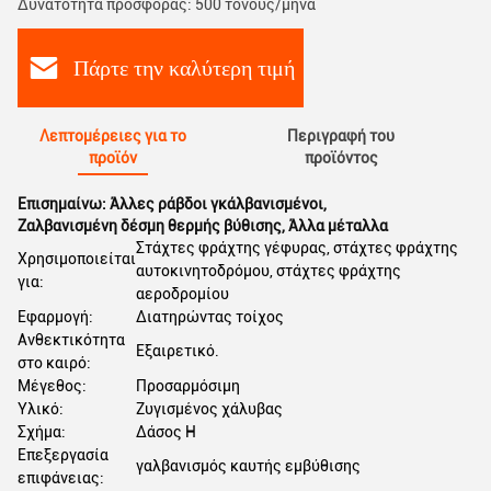
Δυνατότητα προσφοράς: 500 τόνους/μήνα
Πάρτε την καλύτερη τιμή
Λεπτομέρειες για το
Περιγραφή του
προϊόν
προϊόντος
Επισημαίνω:
Άλλες ράβδοι γκάλβανισμένοι
,
Ζαλβανισμένη δέσμη θερμής βύθισης
,
Άλλα μέταλλα
Στάχτες φράχτης γέφυρας, στάχτες φράχτης
Χρησιμοποιείται
αυτοκινητοδρόμου, στάχτες φράχτης
για:
αεροδρομίου
Εφαρμογή:
Διατηρώντας τοίχος
Ανθεκτικότητα
Εξαιρετικό.
στο καιρό:
Μέγεθος:
Προσαρμόσιμη
Υλικό:
Ζυγισμένος χάλυβας
Σχήμα:
Δάσος H
Επεξεργασία
γαλβανισμός καυτής εμβύθισης
επιφάνειας: