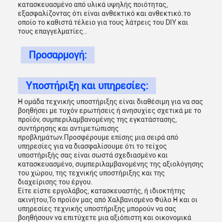
κατασκευασμένο από υλικά υψηλής ποιότητας,
εξασφαλίζοντας ότι είναι ανθεκτικό και ανθεκτικό.το
οποίο το καθιστά τέλειο για τους λάτρεις του DIY και
τους επαγγελματίες..
Προσαρμογή:
Υποστήριξη και υπηρεσίες:
Η ομάδα τεχνικής υποστήριξης είναι διαθέσιμη για να σας
βοηθήσει με τυχόν ερωτήσεις ή ανησυχίες σχετικά με το
προϊόν, συμπεριλαμβανομένης της εγκατάστασης,
συντήρησης και αντιμετώπισης
προβλημάτων.Προσφέρουμε επίσης μια σειρά από
υπηρεσίες για να διασφαλίσουμε ότι το τείχος
υποστήριξής σας είναι σωστά σχεδιασμένο και
κατασκευασμένο, συμπεριλαμβανομένης της αξιολόγησης
του χώρου, της τεχνικής υποστήριξης και της
διαχείρισης του έργου.
Είτε είστε εργολάβος, κατασκευαστής, ή ιδιοκτήτης
ακινήτου,Το προϊόν μας από Χαλβανισμένο Φύλο H και οι
υπηρεσίες τεχνικής υποστήριξης μπορούν να σας
βοηθήσουν να επιτύχετε μια αξιόπιστη και οικονομικά