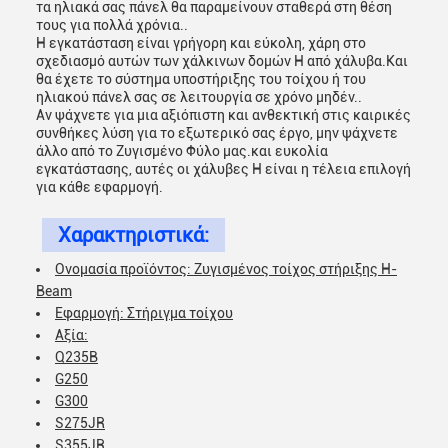
τα ηλιακά σας πάνελ θα παραμείνουν σταθερά στη θέση
τους για πολλά χρόνια..
Η εγκατάσταση είναι γρήγορη και εύκολη, χάρη στο
σχεδιασμό αυτών των χάλκινων δομών H από χάλυβα.Και
θα έχετε το σύστημα υποστήριξης του τοίχου ή του
ηλιακού πάνελ σας σε λειτουργία σε χρόνο μηδέν..
Αν ψάχνετε για μια αξιόπιστη και ανθεκτική στις καιρικές
συνθήκες λύση για το εξωτερικό σας έργο, μην ψάχνετε
άλλο από το Ζυγισμένο Φύλο μας.και ευκολία
εγκατάστασης, αυτές οι χάλυβες H είναι η τέλεια επιλογή
για κάθε εφαρμογή.
Χαρακτηριστικά:
Ονομασία προϊόντος: Ζυγισμένος τοίχος στήριξης H-
Beam
Εφαρμογή: Στήριγμα τοίχου
Αξία:
Q235B
G250
G300
S275JR
S355JR