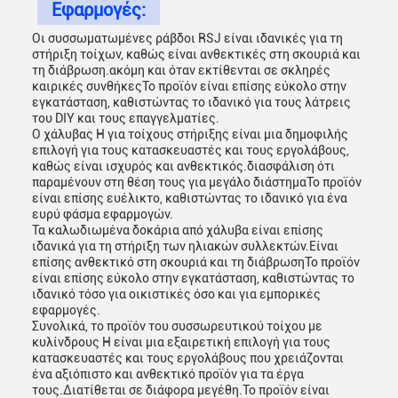
Εφαρμογές:
Οι συσσωματωμένες ράβδοι RSJ είναι ιδανικές για τη
στήριξη τοίχων, καθώς είναι ανθεκτικές στη σκουριά και
τη διάβρωση.ακόμη και όταν εκτίθενται σε σκληρές
καιρικές συνθήκεςΤο προϊόν είναι επίσης εύκολο στην
εγκατάσταση, καθιστώντας το ιδανικό για τους λάτρεις
του DIY και τους επαγγελματίες.
Ο χάλυβας H για τοίχους στήριξης είναι μια δημοφιλής
επιλογή για τους κατασκευαστές και τους εργολάβους,
καθώς είναι ισχυρός και ανθεκτικός.διασφάλιση ότι
παραμένουν στη θέση τους για μεγάλο διάστημαΤο προϊόν
είναι επίσης ευέλικτο, καθιστώντας το ιδανικό για ένα
ευρύ φάσμα εφαρμογών.
Τα καλωδιωμένα δοκάρια από χάλυβα είναι επίσης
ιδανικά για τη στήριξη των ηλιακών συλλεκτών.Είναι
επίσης ανθεκτικό στη σκουριά και τη διάβρωσηΤο προϊόν
είναι επίσης εύκολο στην εγκατάσταση, καθιστώντας το
ιδανικό τόσο για οικιστικές όσο και για εμπορικές
εφαρμογές.
Συνολικά, το προϊόν του συσσωρευτικού τοίχου με
κυλίνδρους H είναι μια εξαιρετική επιλογή για τους
κατασκευαστές και τους εργολάβους που χρειάζονται
ένα αξιόπιστο και ανθεκτικό προϊόν για τα έργα
τους.Διατίθεται σε διάφορα μεγέθη.Το προϊόν είναι