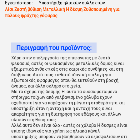
Εγκατάσταση:
Υποστήριξη ηλιακών συλλεκτών
Αίσι Ζεστή βύθιση Μεταλλική H δέσμη Ζυθοποιημένη για
πόλους φράχτης γέφυρας
Περιγραφή του προϊόντος:
Χάρη στην επεξεργασία της επιφάνειας με ζεστό
ψεκασμό, αυτές οι ψεκασμένες μεταλλικές δομές είναι
εξαιρετικά ανθεκτικές στις καιρικές συνθήκες και στη
διάβρωση.Αυτό τους καθιστά ιδανική επιλογή για
εξωτερικές εφαρμογές όπου θα εκτεθούν στη βροχή,
άνεμος, και άλλα σκληρά στοιχεία.
Με το σχήμα της δέσμης H, αυτά τα συσσωματωμένα
στήριγμα τοίχων από γαλβανισμένο χάλυβα έχουν
σχεδιαστεί για να παρέχουν τη μέγιστη σταθερότητα και
υποστήριξη.όταν η αντοχή και η αντοχή τους είναι
απαραίτητες για τη διατήρηση του εδάφους και άλλων
υλικών στη θέση τους.
Αλλά αυτό δεν είναι όλο ∙ αυτές οι χάλυβα H δέσμες είναι
επίσης ιδανικές για χρήση ως ηλιακά πάνελ
υποστήριξης.μπορούν να βοηθήσουν να εξασφαλίσουν ότι