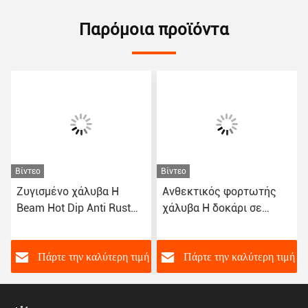
Παρόμοια προϊόντα
Βίντεο
Βίντεο
Ζυγισμένο χάλυβα H
Ανθεκτικός φορτωτής
Beam Hot Dip Anti Rust
χάλυβα H δοκάρι σε
Structural Steel για
οικοδομικά έργα με
κατασκευαστικά έργα
αξιόπιστη υπηρεσία
συγκόλλησης
ή
Πάρτε την καλύτερη τιμή
Πάρτε την καλύτερη τιμή