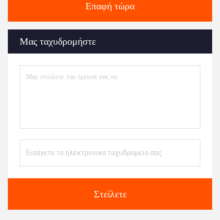
Επαφή τώρα
Μας ταχυδρομήστε
Στείλετε