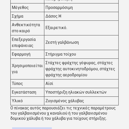
Μέγεθος
Προσαρμόσιμη
Σχήμα
Δάσος H
Ανθεκτικότητα
Εξαιρετικό.
στο καιρό
Επεξεργασία
Ζεστή γαλβάνωση
επιφάνειας
Εφαρμογή
Στήριγμα τοίχου
Στάχτες φράχτης γέφυρας, στάχτες
Χρησιμοποιείται
φράχτης αυτοκινητοδρόμου, στάχτες
για
φράχτης αεροδρομίου
Τύπος
Αϊσί
Εγκατάσταση
Υποστήριξη ηλιακών συλλεκτών
Υλικό
Ζυγισμένος χάλυβας
Ο πίνακας αυτός παρουσιάζει τις τεχνικές παραμέτρους
του γαλβανισμένου χ καναλιού ή του γαλβανισμένου
δομικού χάλυβα ή του χάλυβα για τοίχους στήριξης.