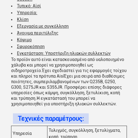
Τυπικό: Αϊσί
Υπηρεσία:
Κλίση
Εξεργασία με συγκόλληση
Άνοιγμα περιτύλιξης
Κόψιμο
Σφυροκόπηση
Εγκατάσταση: Υποστήριξη ηλιακών συλλεκτών
Το προϊόν αυτό είναι κατασκευασμένο από υαλοποιημένο
χάλυβα και μπορεί να χρησιμοποιηθεί ως
σιδηροτροχείο.Έχει σχεδιαστεί για τις εφαρμογές τοίχου
και πληροί τα πρότυπα AisiΈχει μια σειρά από διαθέσιμες
ποιότητες, συμπεριλαμβανομένων των Q235B, G250,
G300, S275JR και S355JR. Προσφέρει επίσης διάφορες
υπηρεσίες όπως κάμψη, συγκόλληση, ξετυλίκιση, κοπή
και τρύπηση.Η εγκατάστασή του μπορεί να
χρησιμοποιηθεί για υποστήριξη ηλιακών συλλεκτών.
Τεχνικές παραμέτρους:
Τυλιγμός, συγκόλληση, ξετυλίγματα,
Υπηρεσία
κοπή, τρύπηση