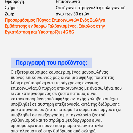
Εφαρμογή:
Επικοινωνία
Σχήμα:
Οκτάγωνο, στρογγυλό ή πολυγωνικό
Ζωή:
άνω των 30 ετών
Προσαρμόσιμος Πύργος Επικοινωνιών Ενός Σωλήνα
Εμβάπτισης εν θερμώ Γαλβανισμένος, Εύκολος στην
Εγκατάσταση και Υποστηρίζει 4G 5G
Περιγραφή του προϊόντος:
Ο εξατομικεύσιμος καυσαερισμένος μονοσωλήνας
πύργος επικοινωνίας μας είναι μια υψηλής ποιότητας
λύση σχεδιασμένη για τις σύγχρονες ανάγκες
επικοινωνίας.Ο πύργος επικοινωνίας με ένα σωλήνα, που
είναι κατεργασμένος σε ζεστό πάτωμα, είναι
κατασκευασμένος από υψηλής αντοχής χάλυβα και έχει
υποβληθεί σε αυστηρή επεξεργασία κατά της διάβρωσης
με κατεργασία σε ζεστό πάτωμα.Το σώμα του πύργου έχει
υποβληθεί σε επεξεργασία με τεχνολογία ζεστού
γαλβανισμού και το στρώμα ψευδαργύρου είναι
ομοιόμορφο και πυκνό.που μπορεί να αντισταθεί
αποτελεσματικά στην διάβρωση από σκληρά