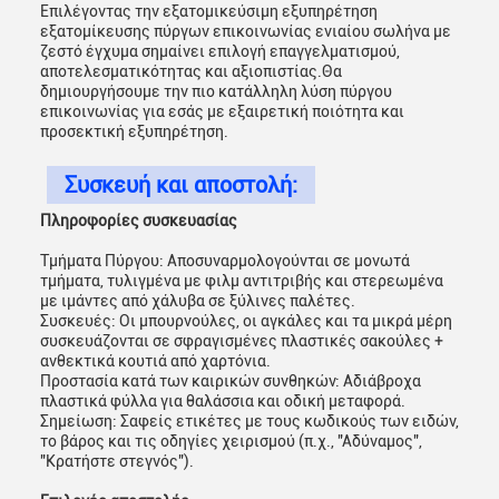
Επιλέγοντας την εξατομικεύσιμη εξυπηρέτηση
εξατομίκευσης πύργων επικοινωνίας ενιαίου σωλήνα με
ζεστό έγχυμα σημαίνει επιλογή επαγγελματισμού,
αποτελεσματικότητας και αξιοπιστίας.Θα
δημιουργήσουμε την πιο κατάλληλη λύση πύργου
επικοινωνίας για εσάς με εξαιρετική ποιότητα και
προσεκτική εξυπηρέτηση.
Συσκευή και αποστολή:
Πληροφορίες συσκευασίας
Τμήματα Πύργου: Αποσυναρμολογούνται σε μονωτά
τμήματα, τυλιγμένα με φιλμ αντιτριβής και στερεωμένα
με ιμάντες από χάλυβα σε ξύλινες παλέτες.
Συσκευές: Οι μπουρνούλες, οι αγκάλες και τα μικρά μέρη
συσκευάζονται σε σφραγισμένες πλαστικές σακούλες +
ανθεκτικά κουτιά από χαρτόνια.
Προστασία κατά των καιρικών συνθηκών: Αδιάβροχα
πλαστικά φύλλα για θαλάσσια και οδική μεταφορά.
Σημείωση: Σαφείς ετικέτες με τους κωδικούς των ειδών,
το βάρος και τις οδηγίες χειρισμού (π.χ., "Αδύναμος",
"Κρατήστε στεγνός").