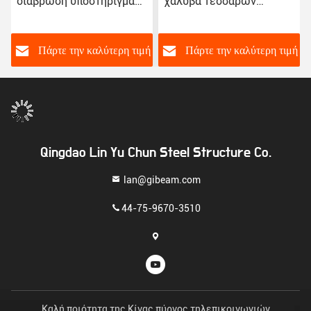
διάβρωση υποστηρίγματα
χάλυβα τεσσάρων
πύργων μεμονωμένου
ποδιών επικοινωνία
σωλήνα για εξοπλισμό 4G
γωνία χάλυβα πύργος
5G, αρθρωτός
εργοστάσιο άμεση
ή
Πάρτε την καλύτερη τιμή
Πάρτε την καλύτερη τιμή
σχεδιασμός
πώληση
προσαρμόσιμος σε
πολλαπλά σενάρια και
γρήγορη εγκατάσταση
Qingdao Lin Yu Chun Steel Structure Co.
lan@gibeam.com
44-75-9670-3510
Καλή ποιότητα της Κίνας πύργος τηλεπικοινωνιών