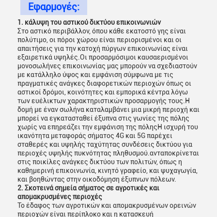
Εφαρμογές:
1. κάλυψη του αστικού δικτύου επικοινωνιών
Στο αστικό περιβάλλον, όπου κάθε εκατοστό γης είναι
πολύτιμο, οι πόροι χώρου είναι περιορισμένοι και οι
απαιτήσεις για την κατοχή πύργων επικοινωνίας είναι
εξαιρετικά υψηλές.Οι προσαρμόσιμοι καυσαερισμένοι
μονοσωλήνες επικοινωνίας μας μπορούν να σχεδιαστούν
με κατάλληλο ύψος και εμφάνιση σύμφωνα με τις
πραγματικές ανάγκες διαφορετικών περιοχών όπως οι
αστικοί δρόμοι, κοινότητες και εμπορικά κέντρα λόγω
των ευέλικτων χαρακτηριστικών προσαρμογής τους.Η
δομή με έναν σωλήνα καταλαμβάνει μια μικρή περιοχή και
μπορεί να εγκατασταθεί έξυπνα στις γωνίες της πόλης
χωρίς να επηρεάζει την εμφάνιση της πόληςΗ ισχυρή του
ικανότητα μεταφοράς σήματος 4G και 5G παρέχει
σταθερές και υψηλής ταχύτητας συνδέσεις δικτύου για
περιοχές υψηλής πυκνότητας πληθυσμού.ανταποκρίνεται
στις ποικίλες ανάγκες δικτύου των πολιτών, όπως η
καθημερινή επικοινωνία, κινητό γραφείο, και ψυχαγωγία,
και βοηθώντας στην οικοδόμηση έξυπνων πόλεων.
2. Σκοτεινά σημεία σήματος σε αγροτικές και
απομακρυσμένες περιοχές
Το έδαφος των αγροτικών και απομακρυσμένων ορεινών
περιοχών είναι περίπλοκο και η κατασκευή