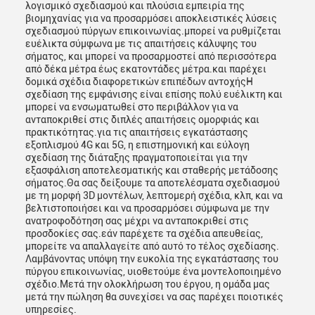
λογισμικό σχεδιασμού και πλούσια εμπειρία της
βιομηχανίας για να προσαρμόσει αποκλειστικές λύσεις
σχεδιασμού πύργων επικοινωνίας.μπορεί να ρυθμίζεται
ευέλικτα σύμφωνα με τις απαιτήσεις κάλυψης του
σήματος, και μπορεί να προσαρμοστεί από περισσότερα
από δέκα μέτρα έως εκατοντάδες μέτρα.και παρέχει
δομικά σχέδια διαφορετικών επιπέδων αντοχήςΗ
σχεδίαση της εμφάνισης είναι επίσης πολύ ευέλικτη και
μπορεί να ενσωματωθεί στο περιβάλλον για να
ανταποκριθεί στις διπλές απαιτήσεις ομορφιάς και
πρακτικότητας.για τις απαιτήσεις εγκατάστασης
εξοπλισμού 4G και 5G, η επιστημονική και εύλογη
σχεδίαση της διάταξης πραγματοποιείται για την
εξασφάλιση αποτελεσματικής και σταθερής μετάδοσης
σήματος.Θα σας δείξουμε τα αποτελέσματα σχεδιασμού
με τη μορφή 3D μοντέλων, λεπτομερή σχέδια, κλπ, και να
βελτιστοποιήσει και να προσαρμόσει σύμφωνα με την
ανατροφοδότηση σας μέχρι να ανταποκριθεί στις
προσδοκίες σας.εάν παρέχετε τα σχέδια απευθείας,
μπορείτε να απαλλαγείτε από αυτό το τέλος σχεδίασης.
Λαμβάνοντας υπόψη την ευκολία της εγκατάστασης του
πύργου επικοινωνίας, υιοθετούμε ένα μοντελοποιημένο
σχέδιο.Μετά την ολοκλήρωση του έργου, η ομάδα μας
μετά την πώληση θα συνεχίσει να σας παρέχει ποιοτικές
υπηρεσίες.