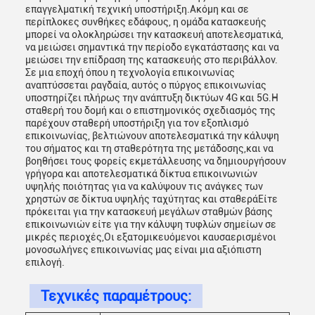
επαγγελματική τεχνική υποστήριξη.Ακόμη και σε
περίπλοκες συνθήκες εδάφους, η ομάδα κατασκευής
μπορεί να ολοκληρώσει την κατασκευή αποτελεσματικά,
να μειώσει σημαντικά την περίοδο εγκατάστασης και να
μειώσει την επίδραση της κατασκευής στο περιβάλλον.
Σε μια εποχή όπου η τεχνολογία επικοινωνίας
αναπτύσσεται ραγδαία, αυτός ο πύργος επικοινωνίας
υποστηρίζει πλήρως την ανάπτυξη δικτύων 4G και 5G.Η
σταθερή του δομή και ο επιστημονικός σχεδιασμός της
παρέχουν σταθερή υποστήριξη για τον εξοπλισμό
επικοινωνίας, βελτιώνουν αποτελεσματικά την κάλυψη
του σήματος και τη σταθερότητα της μετάδοσης,και να
βοηθήσει τους φορείς εκμετάλλευσης να δημιουργήσουν
γρήγορα και αποτελεσματικά δίκτυα επικοινωνιών
υψηλής ποιότητας για να καλύψουν τις ανάγκες των
χρηστών σε δίκτυα υψηλής ταχύτητας και σταθεράΕίτε
πρόκειται για την κατασκευή μεγάλων σταθμών βάσης
επικοινωνιών είτε για την κάλυψη τυφλών σημείων σε
μικρές περιοχές,Οι εξατομικευόμενοι καυσαερισμένοι
μονοσωλήνες επικοινωνίας μας είναι μια αξιόπιστη
επιλογή.
Τεχνικές παραμέτρους: