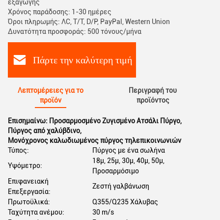
εξαγωγής
Χρόνος παράδοσης: 1-30 ημέρες
Όροι πληρωμής: ΛC, T/T, D/P, PayPal, Western Union
Δυνατότητα προσφοράς: 500 τόνους/μήνα
Πάρτε την καλύτερη τιμή
Λεπτομέρειες για το
Περιγραφή του
προϊόν
προϊόντος
Επισημαίνω:
Προσαρμοσμένο Ζυγισμένο Ατσάλι Πύργο
,
Πύργος από χαλύβδινο
,
Μονόχρονος καλωδιωμένος πύργος τηλεπικοινωνιών
Τύπος:
Πύργος με ένα σωλήνα
18μ, 25μ, 30μ, 40μ, 50μ,
Υψόμετρο:
Προσαρμόσιμο
Επιφανειακή
Ζεστή γαλβάνωση
Επεξεργασία:
Πρωτοϋλικά:
Q355/Q235 Χάλυβας
Ταχύτητα ανέμου:
30 m/s