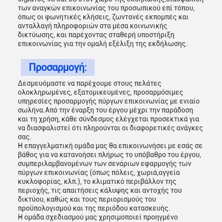
των αναγκών επικοινωνίας του προσωπικού επί τόπου,
όπως οι φωνητικές κλήσεις, ζωντανές εκπομπές και
ανταλλαγή πληροφοριών στα μέσα κοινωνικής
δικτύωσης, και παρέχοντας σταθερή υποστήριξη
επικοινωνίας για την ομαλή εξέλιξη της εκδήλωσης.
Προσαρμογή:
Δεσμευόμαστε να παρέχουμε στους πελάτες
ολοκληρωμένες, εξατομικευμένες, προσαρμόσιμες
υπηρεσίες προσαρμογής πύργων επικοινωνίας με ενιαίο
σωλήνα.Από την έναρξη του έργου μέχρι την παράδοση
και τη χρήση, κάθε σύνδεσμος ελέγχεται προσεκτικά για
να διασφαλιστεί ότι πληρούνται οι διαφορετικές ανάγκες
σας.
Η επαγγελματική ομάδα μας θα επικοινωνήσει με εσάς σε
βάθος για να κατανοήσει πλήρως το υπόβαθρο του έργου,
συμπεριλαμβανομένων των σενάριων εφαρμογής των
πύργων επικοινωνίας (όπως πόλεις, χωριά,αγγεία
κυκλοφορίας, κλπ.), το κλιματικό περιβάλλον της
περιοχής, τις απαιτήσεις κάλυψης και αντοχής του
δικτύου, καθώς και τους περιορισμούς του
προϋπολογισμού και της περιόδου κατασκευής.
Η ομάδα σχεδιασμού μας χρησιμοποιεί προηγμένο