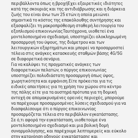
περιβάλλοντα όπως η βροχήΈχει εξαιρετικές ιδιότητες
κατά της σκουριάς και της αντιδιάβρωσης και η διάρκεια
ζωής του είναι άνω των 25 ετών.η οποία μειώνει
σημαντικά το κόστος της επακόλουθης συντήρησης και
εξασφαλίζει τη μακροπρόθεσμη σταθερή λειτουργία του
εξοπλισμού επικοινωνίαςΤαυτόχρονα, υιοθετεί ένα
μοντελοποιημένο σχεδιασμό, υποστηρίζει ολοκληρωμένη
προσαρμογή του ύψους, της διάμετρου και των
λειτουργικών εξαρτημάτων.και μπορεί να προσαρμοστεί
τέλεια στις ανάγκες κατασκευής σταθμών βάσης 4G/5G
σε διαφορετικά σενάρια.
Για να καλύψει τις πραγματικές ανάγκες των
διαφορετικών πελατών, ο πύργος επικοινωνίας
υποστηρίζει πολυδιάστατη προσαρμογή όπως ύψος,
χωρητικότητα και εμφάνιση.Είτε πρόκειται για τις
ειδικές απαιτήσεις για τη χρήση του χώρου στο κέντρο
της πόλης είτε για τα αυστηρά πρότυπα για τη δομική
αντοχή σε απομακρυσμένες ορεινές περιοχές, μπορούμε
να παρέχουμε προσαρμοσμένες λύσεις σχεδιασμού για να
διασφαλίσουμε ότι ο πύργος επικοινωνίας
προσαρμόζεται τέλεια στο περιβάλλον εγκατάστασης.
Σε ό,τι αφορά την εγκατάσταση, υιοθετούμε ένα
μοντελοποιημένο σχεδιασμό και μια βολική δομή
συναρμολόγησης, και παρέχουμε λεπτομερείς και εύκολο
στην κατανόηση οδηγούς εγκατάστασης και