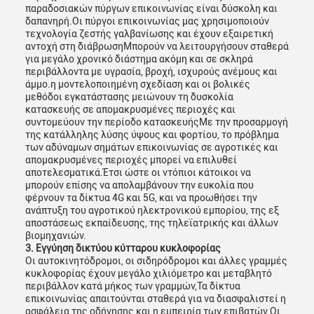
παραδοσιακών πύργων επικοινωνίας είναι δύσκολη και
δαπανηρή.Οι πύργοι επικοινωνίας μας χρησιμοποιούν
τεχνολογία ζεστής γαλβανίωσης και έχουν εξαιρετική
αντοχή στη διάβρωσηΜπορούν να λειτουργήσουν σταθερά
για μεγάλο χρονικό διάστημα ακόμη και σε σκληρά
περιβάλλοντα με υγρασία, βροχή, ισχυρούς ανέμους και
άμμο.η μοντελοποιημένη σχεδίαση και οι βολικές
μεθόδοι εγκατάστασης μειώνουν τη δυσκολία
κατασκευής σε απομακρυσμένες περιοχές και
συντομεύουν την περίοδο κατασκευήςΜε την προσαρμογή
της κατάλληλης λύσης ύψους και φορτίου, το πρόβλημα
των αδύναμων σημάτων επικοινωνίας σε αγροτικές και
απομακρυσμένες περιοχές μπορεί να επιλυθεί
αποτελεσματικά.Έτσι ώστε οι ντόπιοι κάτοικοι να
μπορούν επίσης να απολαμβάνουν την ευκολία που
φέρνουν τα δίκτυα 4G και 5G, και να προωθήσει την
ανάπτυξη του αγροτικού ηλεκτρονικού εμπορίου, της εξ
αποστάσεως εκπαίδευσης, της τηλεϊατρικής και άλλων
βιομηχανιών.
3. Εγγύηση δικτύου κύτταρου κυκλοφορίας
Οι αυτοκινητόδρομοι, οι σιδηρόδρομοι και άλλες γραμμές
κυκλοφορίας έχουν μεγάλο χιλιόμετρο και μεταβλητό
περιβάλλον κατά μήκος των γραμμών,Τα δίκτυα
επικοινωνίας απαιτούνται σταθερά για να διασφαλιστεί η
ασφάλεια της οδήγησης και η εμπειρία των επιβατών.Οι