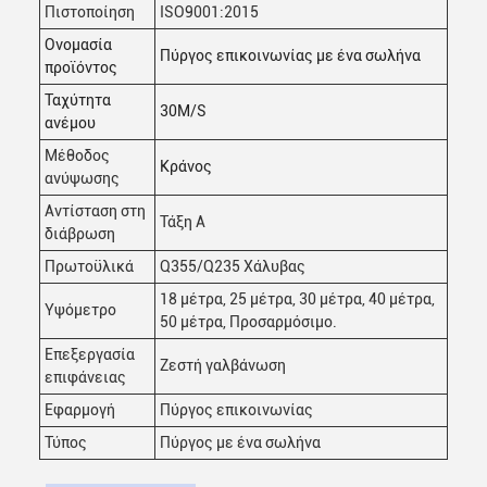
Πιστοποίηση
ISO9001:2015
Ονομασία
Πύργος επικοινωνίας με ένα σωλήνα
προϊόντος
Ταχύτητα
30M/S
ανέμου
Μέθοδος
Κράνος
ανύψωσης
Αντίσταση στη
Τάξη Α
διάβρωση
Πρωτοϋλικά
Q355/Q235 Χάλυβας
18 μέτρα, 25 μέτρα, 30 μέτρα, 40 μέτρα,
Υψόμετρο
50 μέτρα, Προσαρμόσιμο.
Επεξεργασία
Ζεστή γαλβάνωση
επιφάνειας
Εφαρμογή
Πύργος επικοινωνίας
Τύπος
Πύργος με ένα σωλήνα