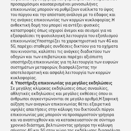
προσαρμόσιμοι καυσαερισμένοι μονοσωλήνες
επικοινωνίας μπορούν να ρυθμίζουν ευέλικτα το ύψος
του πύργου και την απόσταση ανάλογα με το έδαφος και
τις ανάγκες επικοινωνίας των κορμών κυκλοφορίας.Η
ανθεκτική δομή του μπορεί να αντέξει φυσικές
καταστροφές όπως ισχυροί άνεμοι και σεισμοί για να
εξασφαλίσει τη φυσιολογική λειτουργία του εξοπλισμού
επικοινωνίαςΥποστηρίζει τα χαρακτηριστικά των 4G και
5G, παρέχει σταθερές συνδέσεις δικτύου για τα οχήματα
που κινούνται, καλύπτει τις ανάγκες διαδικτύου των
οδηγών και των επιβατών,και παρέχει αξιόπιστη
υποστήριξη επικοινωνίας για τη λειτουργία των ευφυών
συστημάτων μεταφορών, διασφαλίζοντας την
αποτελεσματική και ασφαλή λειτουργία των κορμών
κυκλοφορίας.
4. Υποστήριξη επικοινωνίας για μεγάλες εκδηλώσεις
Σε μεγάλης κλίμακας εκδηλώσεις όπως συναυλίες,
αθλητικές εκδηλώσεις και μεγάλες εκθέσεις όπου οι
άνθρωποι συγκεντρώνονται σε μεγάλο αριθμό,Η ξαφνική
αύξηση των αναγκών επικοινωνίας θέτει εξαιρετικά
υψηλές απαιτήσεις στην κάλυψη του δικτύουΟι πύργοι
επικοινωνίας μας μπορούν να προσαρμοστούν γρήγορα
και να αναπτυχθούν και να κατασκευαστούν σε σύντομο
χρονικό διάστημα, βελτιώνοντας γρήγορα την κάλυψη
σήματος 4G και 5G στον χώρο της εκδήλωσης,διασφάλιση